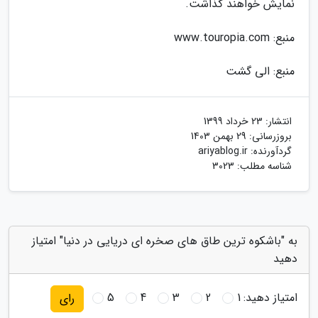
نمایش خواهند گذاشت.
منبع: www.touropia.com
منبع: الی گشت
انتشار:
23 خرداد 1399
بروزرسانی:
29 بهمن 1403
گردآورنده:
ariyablog.ir
شناسه مطلب: 3023
به "باشکوه ترین طاق های صخره ای دریایی در دنیا" امتیاز
دهید
امتیاز دهید:
1
2
3
4
5
رای