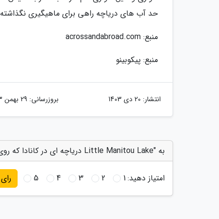
حد آب های دریاچه راهی برای ماهیگیری نگذاشته
منبع: acrossandabroad.com
منبع: پیکوبینو
انتشار:
20 دی 1403
بروزرسانی:
29 بهمن 1403
به "Little Manitou Lake دریاچه ای در کانادا که روی آن شناور می مانید!" امتیاز دهید
امتیاز دهید:
1
2
3
4
5
رای