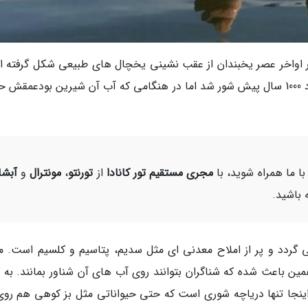
در اواخر عصر یخبندان از عقب نشینی یخچال های طبیعی شکل گرفته 
اما از همان ابتدا شور نبود در واقع آب دریاچه حدود 1000 سال پیش شور شد اما در هنگامی که آب آن شیرین بودعم
 ما همراه شوید، با
مجری مستقیم تور کانادا
از
تورنتو
،
مونترال
و
آبشا
 باشید.
 گردد و پر از املاح معدنی ای مثل سدیم، پتاسیم و کلسیم است. مق
 باعث شده که شناگران بتوانند روی آب های آن شناور بمانند. به گ
 اینجا تنها دریاچه شوری است که حتی حیواناتی مثل بز کوهی هم روی