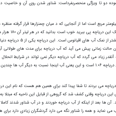
موده دو تا ویژگی منحصربفرداست: شناور شدن روی آن و خاصیت در
دریاچه نسبتا کوچک و مساحتش فقط 13.3 کیلومتر مربع است اما از آنجایی که د میان چمنزارها قرار گرفته منظر
چشم اندازهای جذابی دارد. برای اینکه به مقدار نمک این دریاچه پی ببرید
گرم نمک وجود دارد و این یعنی نمک آن 5 برابر بیشتر از نمک آب های اقیانوس است. این د
ن حالت زمانی پیش می آید که آب دریاچه برای مدت های طولانی آرا
قدر زیاد می گردد که آب دریاچه دیگر نمی تواند در شرایط انحلال 
بیشتری را در خود نگه دارد. . چگالی نسبی آب این دریاچه 1.06 است و این یعنی آب اینجا نسبت به دیگر آب ها چندی
مار را به این دریاچه می بردند تا شفا پیدا کند برای همین هم هست که نام این در
این دریاچه وقتی کشف شد که گروهی از قبایل این ناحیه که مبتلا به آ
د. آن ها بعد از اینکه از آب دریاچه خوردند و در آب شناور شدند کاملا
ب می نماید و همه را شناور نگه می دارد گردشگران زیادی دارد برای ه