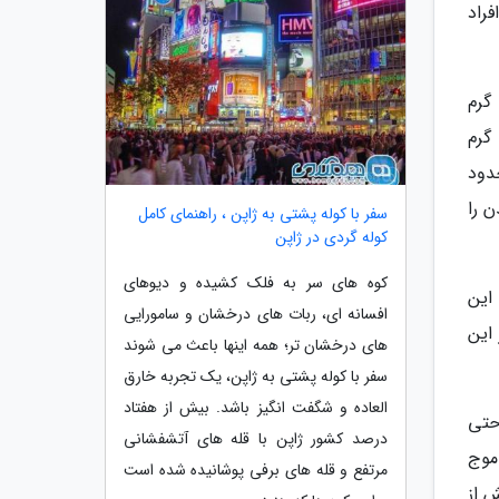
راد
ا می آید؛ در هر یک لیتر آب دریاچه 480 میلی گرم
فتاب زدگی را درمان کند. وجود 9505 میلی گرم
حدود
ن را
سفر با کوله پشتی به ژاپن ، راهنمای کامل
کوله گردی در ژاپن
کوه های سر به فلک کشیده و دیوهای
این
افسانه ای، ربات های درخشان و سامورایی
این
های درخشان تر؛ همه اینها باعث می شوند
سفر با کوله پشتی به ژاپن، یک تجربه خارق
العاده و شگفت انگیز باشد. بیش از هفتاد
احتی
درصد کشور ژاپن با قله های آتشفشانی
موج
مرتفع و قله های برفی پوشانیده شده است
 از