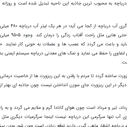
ریاچه به محبوب ترین جاذبه این ناحیه تبدیل شده است و روزانه اف
اما شاید کنجکاو شدید که بدانید خاصیت درمان گری آب دریاچه از کج
کلسیم است که این خاصیت می تواند خیلی ناراحتی هایی مثل راحت آ
P بدن را تنظیم می نماید و باعث می گردد که عصب ها و عضلات به خوبی کار نمایند. 
ستم لنفاوی را حفظ می نماید و نمک های معدنی دریاچه سیستم ایمنی بد
ست.
ورت ساخته گردد تا مردم با رفتن به این ریزورت ها از خاصیت درمانی 
دیگر در این ریزورت جای سوزن انداختن نیست چون جاذبه ای بهتر از 
رداد، تیر و مرداد است چون هوای کانادا گرم و ملایم می گردد و به ر
 روی آب تنها سرگرمی این دریاچه نیست اینجا سرگرمیات دیگری مثل 
ام دریاچه انتظار ماهی گیری دارید توقع زیادی است چون شور بودن بیش