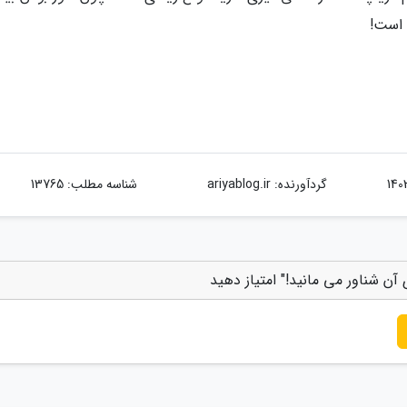
 است!
گردآورنده:
ariyablog.ir
شناسه مطلب: 13765