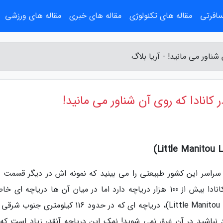
سافرتی
مقاله های تکنولوژی
مقاله های خبری
مقاله های ورزشی
سراسر این کشور طبیعتی را می بینید که نمونه اش در دیگر قسمت 
جهان کمتر پیدا می گردد. استان ساسکاچوان در کانادا بیش از 100 هزار دریاچه دارد اما در میان آن ها دریاچه 
منحصربفرد هست به نام دریاچه لیتل مانیتو(Little Manitou Lake)، دریاچه ای که در حدود 116 کیلوم
 نباشید در آن غرق نمی شوید! نمک این دریاچه آنقدر زیاد است که