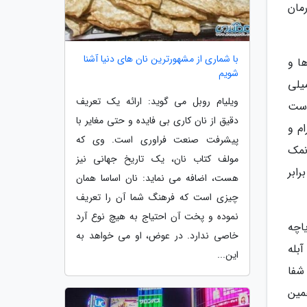
مان
با شماری از مشهورترین نان های دنیا آشنا
ه ها و
شویم
 خوب است بدانید که در هر لیتر آن 180 هزار میلی
ویلیام روبل می گوید: ارائه یک تعریف
ریاچه یکی از 5 دریاچه دنیاست
دقیق از نان کاری بی فایده و حتی مغایر با
م و
پیشرفت صنعت فراوری است. وی که
نمک
مولف کتاب نان، یک تاریخ جهانی نیز
ن برابر
هست، اضافه می نماید: نان اساسا همان
چیزی است که فرهنگ شما آن را تعریف
نموده و پخت آن احتیاج به هیچ نوع آرد
یاچه
خاصی ندارد. در عوض، او می خواهد به
بله
این...
 شفا
مین