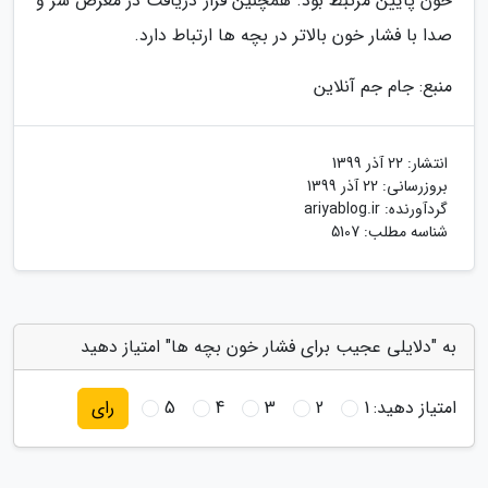
خون پایین مرتبط بود. همچنین قرار دریافت در معرض سر و
صدا با فشار خون بالاتر در بچه ها ارتباط دارد.
منبع: جام جم آنلاین
انتشار:
22 آذر 1399
بروزرسانی:
22 آذر 1399
گردآورنده:
ariyablog.ir
شناسه مطلب: 5107
به "دلایلی عجیب برای فشار خون بچه ها" امتیاز دهید
امتیاز دهید:
1
2
3
4
5
رای