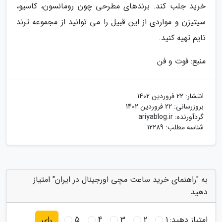
خرید جلب کند. برندهای مطرحی چون رومانسون، کاسیو،
سیتیزن و مواردی از این قبیل را می توانید از مجموعه ترند
تایم تهیه کنید.
منبع: فوت و فن
انتشار:
22 فروردین 1402
بروزرسانی:
22 فروردین 1402
گردآورنده:
ariyablog.ir
شناسه مطلب: 12289
به "راهنمای خرید ساعت مچی اورجینال در ایران" امتیاز
دهید
امتیاز دهید:
1
2
3
4
5
رای