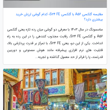
مقایسه گلکسی A56 با گلکسی S24 FE؛ کدام گوشی ارزش خرید
بیشتری دارد؟
سامسونگ در سال 1403 با معرفی دو گوشی میان رده تازه یعنی گلکسی
A56 و گلکسی S24 FE، رقابت مجذوب کنندهی را در این رده به راه
انداخت. یکی از این دو، یعنی S24 FE، با تمرکز بر قدرت پردازشی بالا،
قابلیت های نرم افزاری پیشرفته مانند هوش مصنوعی و دوربین
قدرتمند، پا را فراتر از حد معمول گذاشته و تجربه...