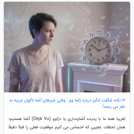
12 نکته شگفت انگیز درباره ژامه وو : وقتی چیزهای آشنا ناگهان غریبه به
نظر می رسند!
تقریبا همه ما با پدیده آشناپنداری یا دژاوو (Déjà Vu) آشنا هستیم؛
همان لحظات عجیبی که احساس می کنیم موقعیت فعلی را قبلاً دقیقاً