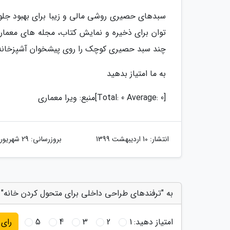
سبدهای حصیری روشی مالی و زیبا برای بهبود جلوه
توان برای ذخیره و نمایش کتاب، مجله های معماری 
چند سبد حصیری کوچک را روی پیشخوان آشپزخانه خو
به ما امتیاز بدهید
[Total: 0 Average: 0]
منبع: ویرا معماری
انتشار:
10 اردیبهشت 1399
بروزرسانی:
29 شهریور 1400
به "ترفندهای طراحی داخلی برای متحول کردن خانه" ا
امتیاز دهید:
1
2
3
4
5
رای