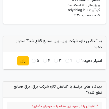
انتشار:
12 اسفند 1400
بروزرسانی:
12 اسفند 1400
گردآورنده:
ariyablog.ir
شناسه مطلب: 9220
به "تناقض تازه شرکت برق، برق صنایع قطع شد؟" امتیاز
دهید
امتیاز دهید:
1
2
3
4
5
رای
دیدگاه های مرتبط با "تناقض تازه شرکت برق، برق صنایع
قطع شد؟"
* نظرتان را در مورد این مقاله با ما درمیان بگذارید