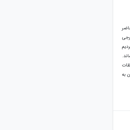
اضر
رجی
دیم
ند.
ظات
 به