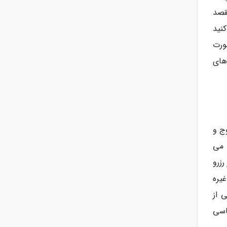
قصد
نید
ورت
 های
ج و
 می
زرو
یره
 از
اسی