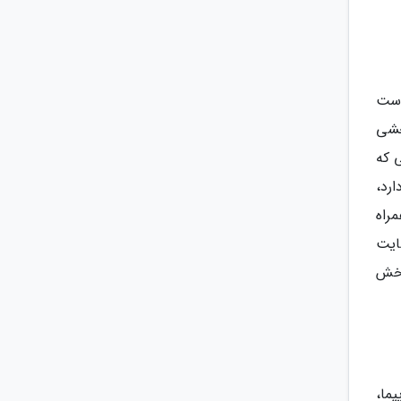
است
خشی
ی که
رد،
راه
ایت
بخش
ما،