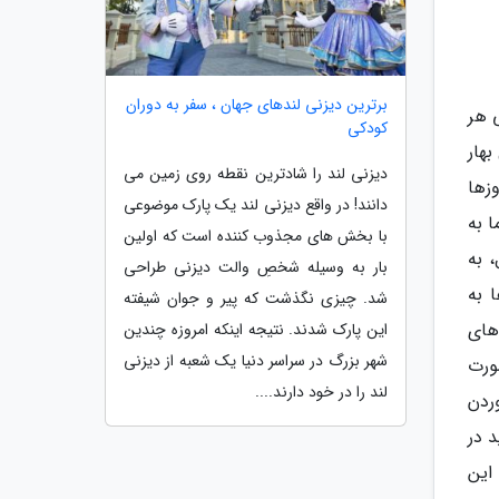
برترین دیزنی لندهای جهان ، سفر به دوران
 هر
کودکی
هار
دیزنی لند را شادترین نقطه روی زمین می
زها
دانند! در واقع دیزنی لند یک پارک موضوعی
 به
با بخش های مجذوب کننده است که اولین
 به
بار به وسیله شخصِ والت دیزنی طراحی
 به
شد. چیزی نگذشت که پیر و جوان شیفته
های
این پارک شدند. نتیجه اینکه امروزه چندین
شهر بزرگ در سراسر دنیا یک شعبه از دیزنی
ورت
لند را در خود دارند....
ردن
د در
این