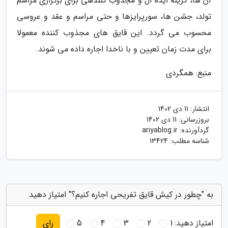
آن ها، گزینه ایده آل و مجذوب کنندهی برای برگزاری مراسم
تولد، جشن ها، سورپرایزها و حتی مراسم و عقد و عروسی
محسوب می گردد. این قایق های مجذوب کننده معمولا
برای مدت زمان تعیین و با ناخدا اجاره داده می شوند.
منبع: همگردی
انتشار:
11 دی 1402
بروزرسانی:
11 دی 1402
گردآورنده:
ariyablog.ir
شناسه مطلب: 13424
به "چطور در کیش قایق تفریحی اجاره کنیم؟" امتیاز دهید
امتیاز دهید:
1
2
3
4
5
رای