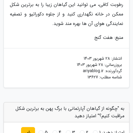
رطوبت کافی، می توانید این گیاهان زیبا را به برترین شکل
ممکن در خانه نگهداری کنید و از جلوه دکوراتیو و تصفیه
نمایندگی هوای آن ها بهره مند شوید.
منبع: هفت گنج
انتشار:
28 شهریور 1403
بروزرسانی:
28 شهریور 1403
گردآورنده:
ariyablog.ir
شناسه مطلب: 13627
به "چگونه از گیاهان آپارتمانی با برگ پهن به برترین شکل
مراقبت کنیم؟" امتیاز دهید
امتیاز دهید:
1
2
3
4
5
رای