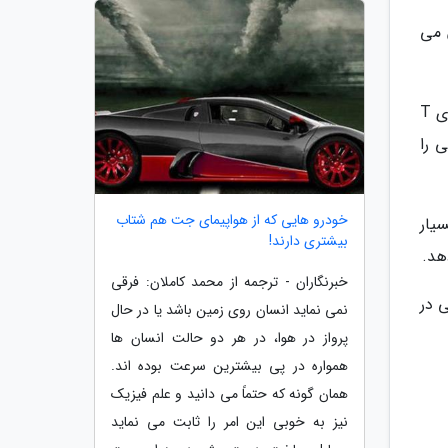
خون می
تا کنون این تحقیق تنها در گروه کوچکی از 34 بیمار مبتلا به میوکاردیت تایید شده است. به این صورت که سطح سلول های T
ی را
خودرو هایی که از هواپیمای جت هم شتاب
یار
بیشتری دارند!
هد.
خبرنگاران - ترجمه از محمد کاملان: فرقی
 در
نمی نماید انسان روی زمین باشد یا در حال
پرواز در هوا، در هر دو حالت انسان ها
همواره در پی بیشترین سرعت بوده اند.
همان گونه که حتماً می دانید و علم فیزیک
نیز به خوبی این امر را ثابت می نماید