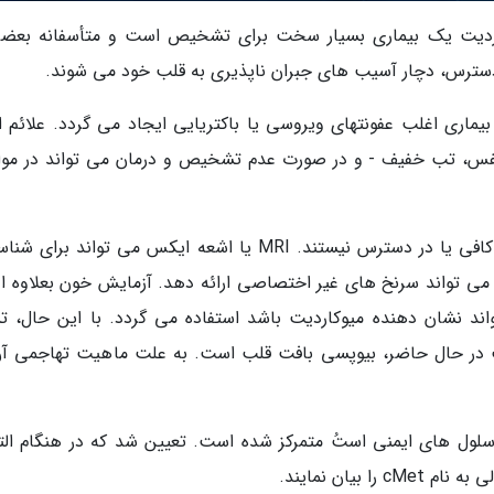
وکاردیت یک بیماری بسیار سخت برای تشخیص است و متأسفانه بعضی
سترس، دچار آسیب های جبران ناپذیری به قلب خود می شوند.
ماری اغلب عفونتهای ویروسی یا باکتریایی ایجاد می گردد. علائم او
نفس، تب خفیف - و در صورت عدم تشخیص و درمان می تواند در موا
ابزارهای تشخیصی فعلی برای ابتلا به میوکاردیت کافی یا در دسترس نیستند. MRI یا اشعه ایکس می تواند ب
اهنجاری های قلبی انجام گردد و آنالیز های ECG می تواند سرنخ های غیر اختصاصی ارائه دهد. آزمایش خون بعلاو
واند نشان دهنده میوکاردیت باشد استفاده می گردد. با این حال، 
 در حال حاضر، بیوپسی بافت قلب است. به علت ماهیت تهاجمی آن
ول های T، که یک نوع از سلول های ایمنی استُ متمرکز شده است. تعیین شد که در هنگام ا