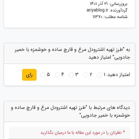
بروزرسانی:
21 آذر 1401
گردآورنده:
ariyablog.ir
شناسه مطلب: 11370
به "طرز تهیه اشترودل مرغ و قارچ ساده و خوشمزه با خمیر
جادویی" امتیاز دهید
امتیاز دهید:
1
2
3
4
5
رای
دیدگاه های مرتبط با "طرز تهیه اشترودل مرغ و قارچ ساده و
خوشمزه با خمیر جادویی"
* نظرتان را در مورد این مقاله با ما درمیان بگذارید