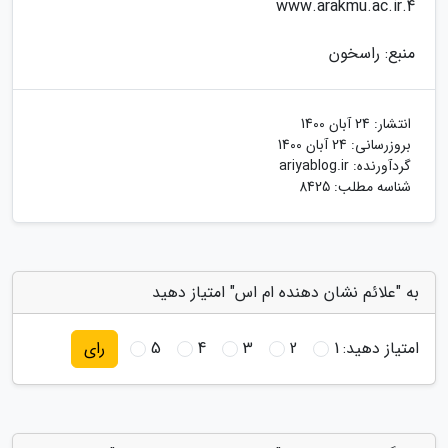
4.www.arakmu.ac.ir
منبع: راسخون
انتشار:
24 آبان 1400
بروزرسانی:
24 آبان 1400
گردآورنده:
ariyablog.ir
شناسه مطلب: 8425
به "علائم نشان دهنده ام اس" امتیاز دهید
امتیاز دهید:
1
2
3
4
5
رای