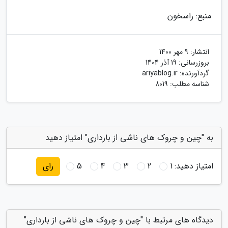
منبع: راسخون
انتشار:
9 مهر 1400
بروزرسانی:
19 آذر 1404
گردآورنده:
ariyablog.ir
شناسه مطلب: 8019
به "چین و چروک های ناشی از بارداری" امتیاز دهید
امتیاز دهید:
1
2
3
4
5
رای
دیدگاه های مرتبط با "چین و چروک های ناشی از بارداری"